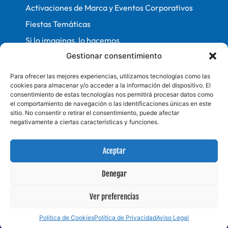
Activaciones de Marca y Eventos Corporativos
Fiestas Temáticas
Si lo imaginas, lo hacemos
Información Legal
Gestionar consentimiento
Aviso Legal
Para ofrecer las mejores experiencias, utilizamos tecnologías como las
Política de Cookies
cookies para almacenar y/o acceder a la información del dispositivo. El
Política de Privacidad
consentimiento de estas tecnologías nos permitirá procesar datos como
Contacto
el comportamiento de navegación o las identificaciones únicas en este
sitio. No consentir o retirar el consentimiento, puede afectar
info@spheriumgroup.com
negativamente a ciertas características y funciones.
+34 631 439 676
Aceptar
Denegar
Ver preferencias
Política de Cookies
Política de Privacidad
Aviso Legal
© 2024 -
2026
Spheriumgroup. All Rights Reserved.