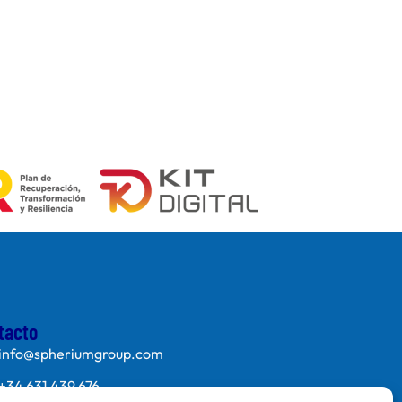
tacto
info@spheriumgroup.com
+34 631 439 676