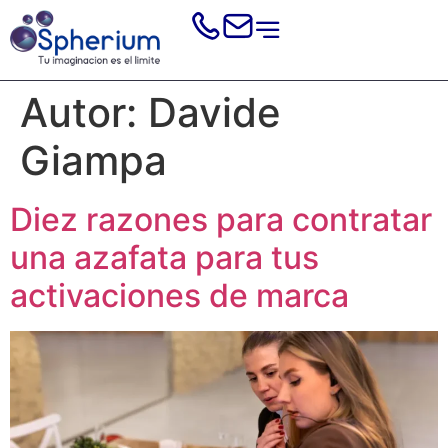
Autor:
Davide
Giampa
Diez razones para contratar
una azafata para tus
activaciones de marca